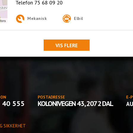
Telefon
75 68 09 20
Mekanisk
Elbil
tors
VIS FLERE
FON
POSTADRESSE
E-
 40 555
KOLONIVEGEN 43, 2072 DAL
A
G SIKKERHET