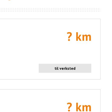
? km
til verksted
? km