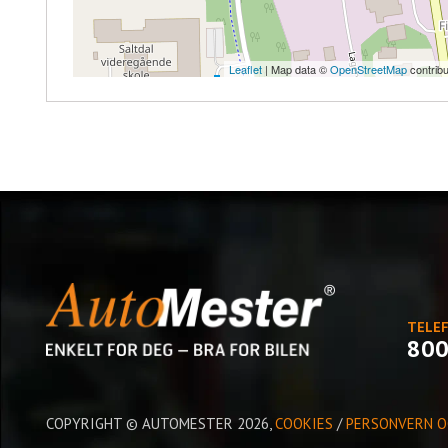
Leaflet
| Map data ©
OpenStreetMap
contribu
TELE
800
COPYRIGHT © AUTOMESTER 2026,
COOKIES
/
PERSONVERN O