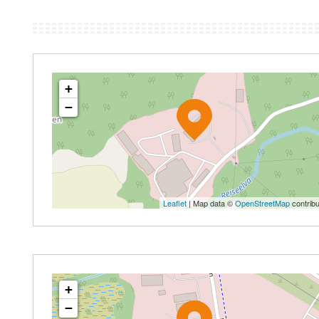
+
−
Leaflet
| Map data ©
OpenStreetMap
contribu
+
−