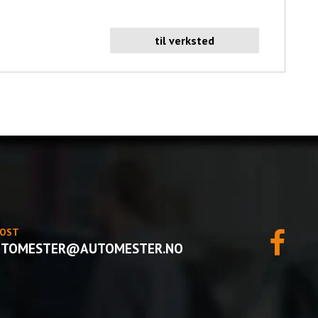
til verksted
POST
UTOMESTER@AUTOMESTER.NO