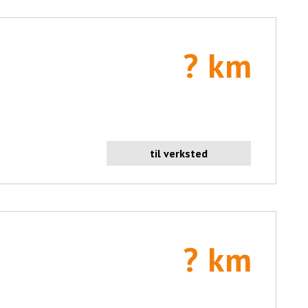
? km
til verksted
? km