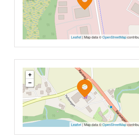
Leaflet
| Map data ©
OpenStreetMap
contribu
+
−
Leaflet
| Map data ©
OpenStreetMap
contribu