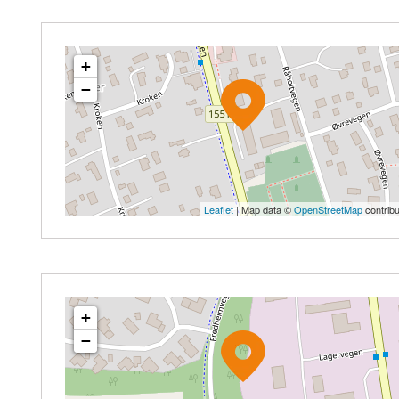
+
−
Leaflet
| Map data ©
OpenStreetMap
contribu
+
−