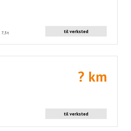
til verksted
 7,5t
? km
til verksted