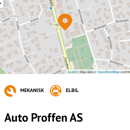
−
Leaflet
| Map data ©
OpenStreetMap
contrib
MEKANISK
ELBIL
Auto Proffen AS